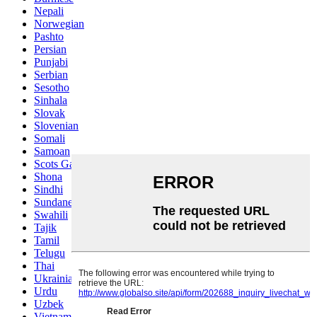
Nepali
Norwegian
Pashto
Persian
Punjabi
Serbian
Sesotho
Sinhala
Slovak
Slovenian
Somali
Samoan
Scots Gaelic
Shona
Sindhi
Sundanese
Swahili
Tajik
Tamil
Telugu
Thai
Ukrainian
Urdu
Uzbek
Vietnamese