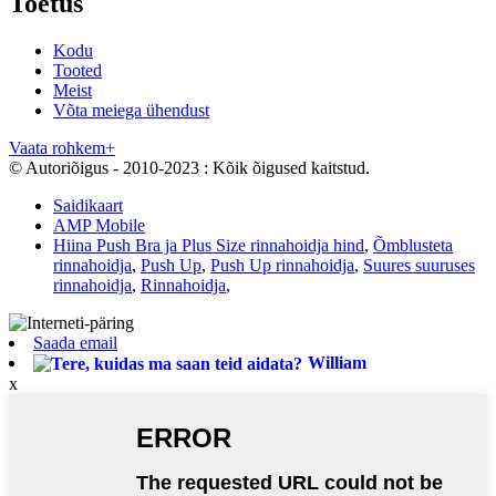
Toetus
Kodu
Tooted
Meist
Võta meiega ühendust
Vaata rohkem+
© Autoriõigus - 2010-2023 : Kõik õigused kaitstud.
Saidikaart
AMP Mobile
Hiina Push Bra ja Plus Size rinnahoidja hind
,
Õmblusteta
rinnahoidja
,
Push Up
,
Push Up rinnahoidja
,
Suures suuruses
rinnahoidja
,
Rinnahoidja
,
Saada email
William
x