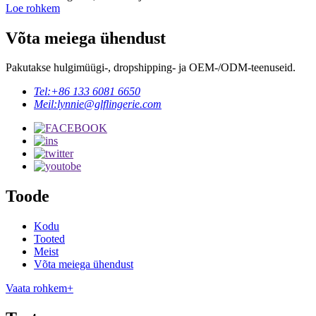
Loe rohkem
Võta meiega ühendust
Pakutakse hulgimüügi-, dropshipping- ja OEM-/ODM-teenuseid.
Tel:
+86 133 6081 6650
Meil:
lynnie@glflingerie.com
Toode
Kodu
Tooted
Meist
Võta meiega ühendust
Vaata rohkem+