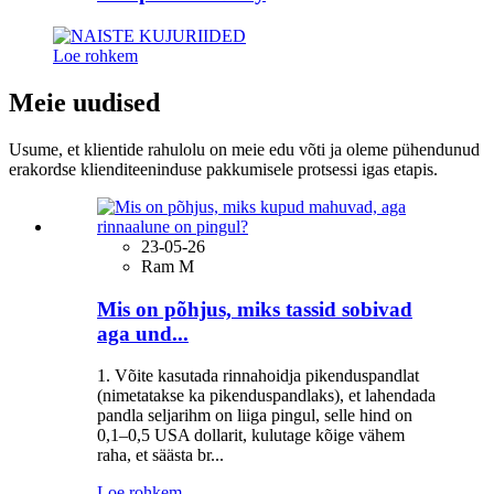
Loe rohkem
Meie uudised
Usume, et klientide rahulolu on meie edu võti ja oleme pühendunud
erakordse klienditeeninduse pakkumisele protsessi igas etapis.
23-05-26
Ram M
Mis on põhjus, miks tassid sobivad
aga und...
1. Võite kasutada rinnahoidja pikenduspandlat
(nimetatakse ka pikenduspandlaks), et lahendada
pandla seljarihm on liiga pingul, selle hind on
0,1–0,5 USA dollarit, kulutage kõige vähem
raha, et säästa br...
Loe rohkem