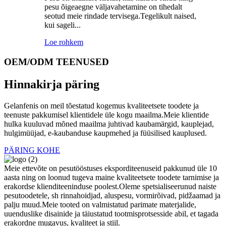
pesu õigeaegne väljavahetamine on tihedalt
seotud meie rindade tervisega.Tegelikult naised,
kui sageli...
Loe rohkem
OEM/ODM TEENUSED
Hinnakirja päring
Gelanfenis on meil tõestatud kogemus kvaliteetsete toodete ja
teenuste pakkumisel klientidele üle kogu maailma.Meie klientide
hulka kuuluvad mõned maailma juhtivad kaubamärgid, kauplejad,
hulgimüüjad, e-kaubanduse kaupmehed ja füüsilised kauplused.
PÄRING KOHE
Meie ettevõte on pesutööstuses eksporditeenuseid pakkunud üle 10
aasta ning on loonud tugeva maine kvaliteetsete toodete tarnimise ja
erakordse klienditeeninduse poolest.Oleme spetsialiseerunud naiste
pesutoodetele, sh rinnahoidjad, aluspesu, vormirõivad, pidžaamad ja
palju muud.Meie tooted on valmistatud parimate materjalide,
uuenduslike disainide ja täiustatud tootmisprotsesside abil, et tagada
erakordne mugavus, kvaliteet ja stiil.