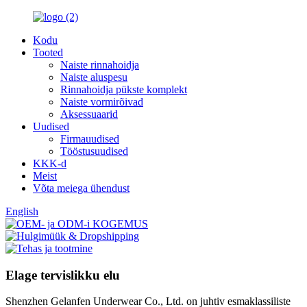
Kodu
Tooted
Naiste rinnahoidja
Naiste aluspesu
Rinnahoidja pükste komplekt
Naiste vormirõivad
Aksessuaarid
Uudised
Firmauudised
Tööstusuudised
KKK-d
Meist
Võta meiega ühendust
English
Elage tervislikku elu
Shenzhen Gelanfen Underwear Co., Ltd. on juhtiv esmaklassiliste