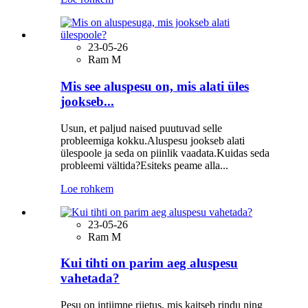
23-05-26
Ram M
Mis see aluspesu on, mis alati üles
jookseb...
Usun, et paljud naised puutuvad selle
probleemiga kokku.Aluspesu jookseb alati
ülespoole ja seda on piinlik vaadata.Kuidas seda
probleemi vältida?Esiteks peame alla...
Loe rohkem
23-05-26
Ram M
Kui tihti on parim aeg aluspesu
vahetada?
Pesu on intiimne riietus, mis kaitseb rindu ning