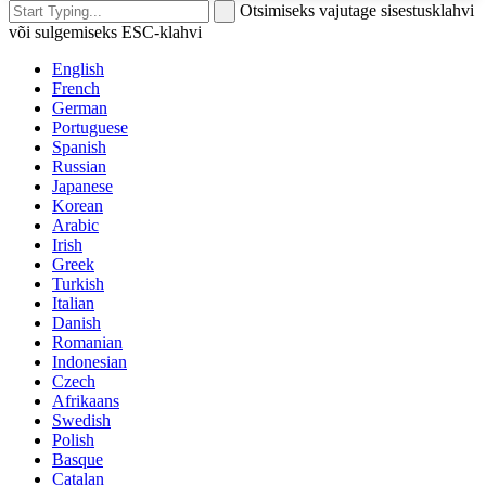
Otsimiseks vajutage sisestusklahvi
või sulgemiseks ESC-klahvi
English
French
German
Portuguese
Spanish
Russian
Japanese
Korean
Arabic
Irish
Greek
Turkish
Italian
Danish
Romanian
Indonesian
Czech
Afrikaans
Swedish
Polish
Basque
Catalan