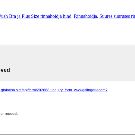
Push Bra ja Plus Size rinnahoidja hind
,
Rinnahoidja
,
Suures suuruses ri