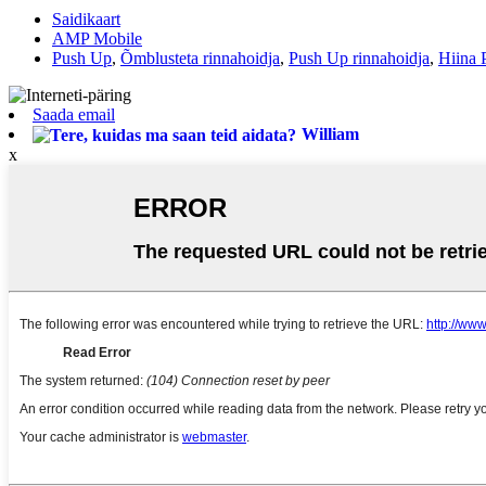
Saidikaart
AMP Mobile
Push Up
,
Õmblusteta rinnahoidja
,
Push Up rinnahoidja
,
Hiina 
Saada email
William
x