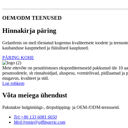
OEM/ODM TEENUSED
Hinnakirja päring
Gelanfenis on meil tõestatud kogemus kvaliteetsete toodete ja teenu
kaubanduse kaupmehed ja füüsilised kauplused.
PÄRING KOHE
Meie ettevõte on pesutööstuses eksporditeenuseid pakkunud üle 10 aas
pesutoodetele, sh rinnahoidjad, aluspesu, vormirõivad, pidžaamad ja p
mugavus, kvaliteet ja stiil.
Loe rohkem
Võta meiega ühendust
Pakutakse hulgimüügi-, dropshipping- ja OEM-/ODM-teenuseid.
Tel:
+86 133 6081 6650
Meil:
lynnie@glflingerie.com