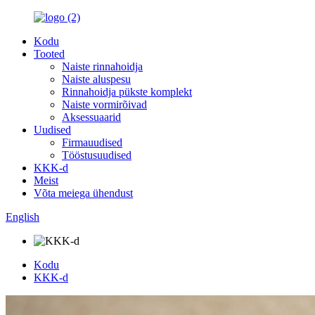
Kodu
Tooted
Naiste rinnahoidja
Naiste aluspesu
Rinnahoidja pükste komplekt
Naiste vormirõivad
Aksessuaarid
Uudised
Firmauudised
Tööstusuudised
KKK-d
Meist
Võta meiega ühendust
English
Kodu
KKK-d