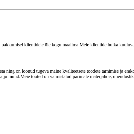
ste pakkumisel klientidele üle kogu maailma.Meie klientide hulka kuul
ta ning on loonud tugeva maine kvaliteetsete toodete tarnimise ja erako
alju muud.Meie tooted on valmistatud parimate materjalide, uuenduslike 