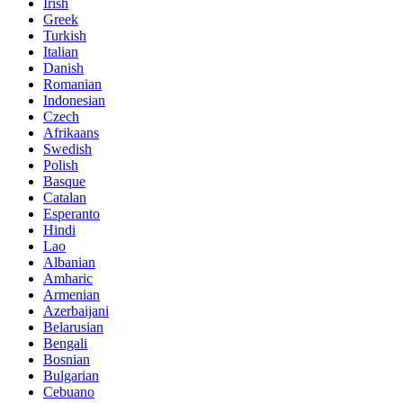
Irish
Greek
Turkish
Italian
Danish
Romanian
Indonesian
Czech
Afrikaans
Swedish
Polish
Basque
Catalan
Esperanto
Hindi
Lao
Albanian
Amharic
Armenian
Azerbaijani
Belarusian
Bengali
Bosnian
Bulgarian
Cebuano