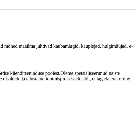
uvad mõned maailma juhtivad kaubamärgid, kauplejad, hulgimüüjad, e-
rdse klienditeeninduse poolest.Oleme spetsialiseerunud naiste
disainide ja täiustatud tootmisprotsesside abil, et tagada erakordne